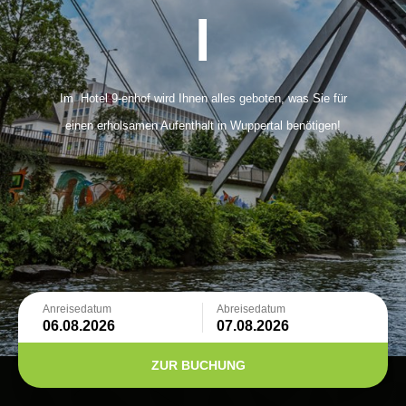
l
Im Hotel 9-enhof wird Ihnen alles geboten, was Sie für
einen erholsamen Aufenthalt in Wuppertal benötigen!
Anreisedatum
Abreisedatum
ZUR BUCHUNG